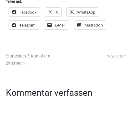
Teilen mit:
Facebook
X
WhatsApp
Telegram
E-Mail
Mastodon
Beitragsnavigation
Startzeiten 7. Kampf am
Newsletter
Zitterbach
Kommentar verfassen