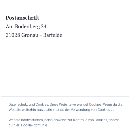
Postanschrift
Am Bodenberg 24
31028 Gronau – Barfelde
Datenschutz und Cookies: Diese Website verwendet Cookies. Wenn du die
Teller WordPress-Theme.
Ui/UX Website-Design
und Entwicklung
Website weiterhin nutzt, stimmst du der Verwendung von Cookies zu.
von Envaios.com
Weitere Informationen, beispielsweise zur Kontrolle von Cookies, findest
du hier:
Cookie-Richtlinie
Impressum & Datenschutz